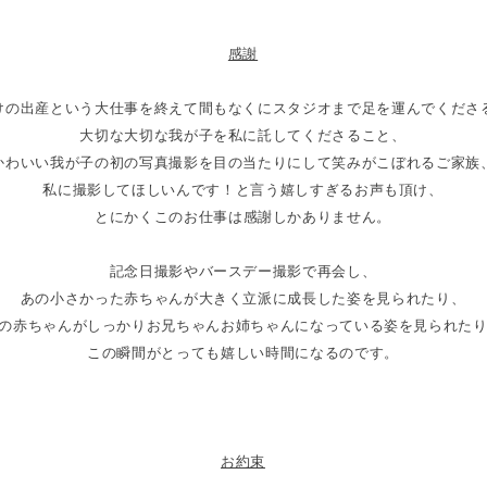
感謝
けの出産という大仕事を終えて間もなくにスタジオまで足を運んでくださ
大切な大切な我が子を私に託してくださること、
かわいい我が子の初の写真撮影を目の当たりにして笑みがこぼれるご家族
私に撮影してほしいんです！と言う嬉しすぎるお声も頂け、
とにかくこのお仕事は感謝しかありません。
記念日撮影やバースデー撮影で再会し、
あの小さかった赤ちゃんが大きく立派に成長した姿を見られたり、
の赤ちゃんがしっかりお兄ちゃんお姉ちゃんになっている姿を見られた
この瞬間がとっても嬉しい時間になるのです。
お約束